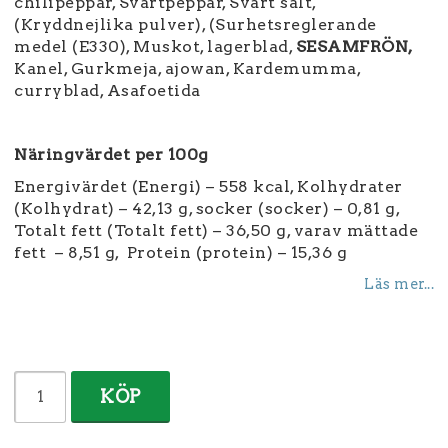
chilipeppar, Svartpeppar, Svart salt,
(Kryddnejlika pulver), (Surhetsreglerande
medel (E330), Muskot, lagerblad,
SESAMFRÖN,
Kanel, Gurkmeja, ajowan, Kardemumma,
curryblad, Asafoetida
Näringvärdet per 100g
Energivärdet (Energi) – 558 kcal, Kolhydrater
(Kolhydrat) – 42,13 g, socker (socker) – 0,81 g,
Totalt fett (Totalt fett) – 36,50 g, varav mättade
fett – 8,51 g, Protein (protein) – 15,36 g
Läs mer...
KÖP