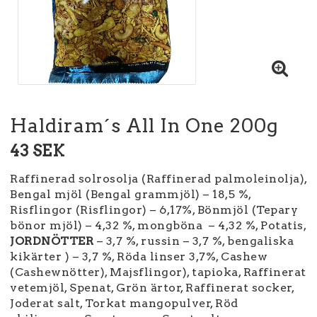
Haldiram´s All In One 200g
43 SEK
Raffinerad solrosolja (Raffinerad palmoleinolja),
Bengal mjöl (Bengal grammjöl) – 18,5 %,
Risflingor (Risflingor) – 6,17%, Bönmjöl (Tepary
bönor mjöl) – 4,32 %, mongböna – 4,32 %, Potatis,
JORDNÖTTER
– 3,7 %, russin – 3,7 %, bengaliska
kikärter ) – 3,7 %, Röda linser 3,7%, Cashew
(Cashewnötter), Majsflingor), tapioka, Raffinerat
vetemjöl, Spenat, Grön ärtor, Raffinerat socker,
Joderat salt, Torkat mangopulver, Röd