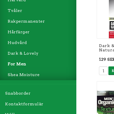
Tvåler
Rakpermanenter
Hårfärger
Hudvård
Dark &
Natura
Dark & Lovely
129 SE
For Men
Shea Moisture
Snabborder
Kontaktformulär