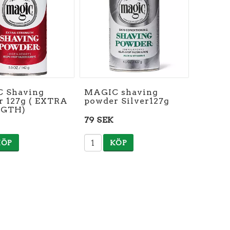
 Shaving
MAGIC shaving
r 127g ( EXTRA
powder Silver127g
NGTH)
79 SEK
KÖP
KÖP