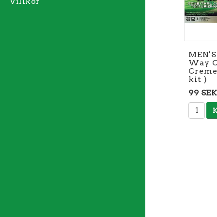
Villkor
MEN'S
Way 
Creme 
kit )
99 SEK