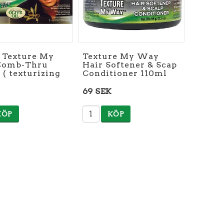
 Texture My
Texture My Way
Comb-Thru
Hair Softener & Scap
( texturizing
Conditioner 110ml
69 SEK
KÖP
KÖP