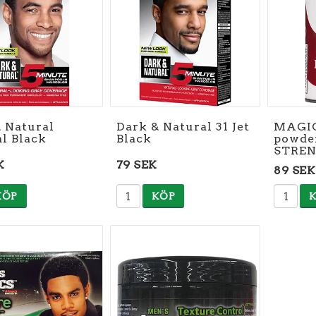
 Natural
Dark & Natural 31 Jet
MAGIC
l Black
Black
powde
STRE
K
79 SEK
89 SEK
KÖP
KÖP